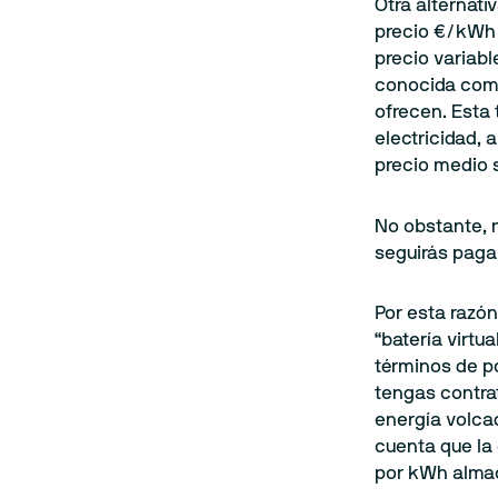
Otra alternati
precio €/kWh 
precio variabl
conocida como 
ofrecen. Esta 
electricidad,
precio medio s
No obstante, 
seguirás pagan
Por esta razó
“batería virt
términos de po
tengas contra
energía volca
cuenta que la 
por kWh alma