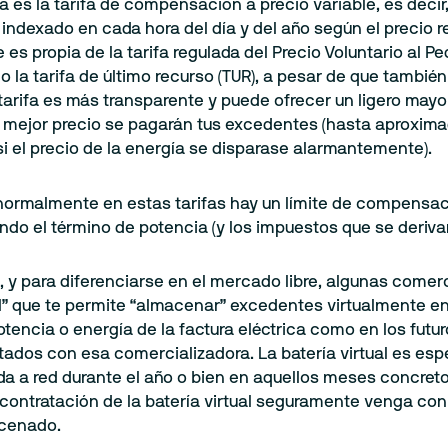
va es la tarifa de compensación a precio variable, es de
indexado en cada hora del día y del año según el precio 
e es propia de la tarifa regulada del Precio Voluntario a
la tarifa de último recurso (TUR), a pesar de que tambié
tarifa es más transparente y puede ofrecer un ligero may
 a mejor precio se pagarán tus excedentes (hasta aproxi
i el precio de la energía se disparase alarmantemente).
normalmente en estas tarifas hay un límite de compensaci
do el término de potencia (y los impuestos que se derivan
n, y para diferenciarse en el mercado libre, algunas com
ual” que te permite “almacenar” excedentes virtualmente 
tencia o energía de la factura eléctrica como en los futu
tados con esa comercializadora. La batería virtual es e
da a red durante el año o bien en aquellos meses concret
contratación de la batería virtual seguramente venga con
cenado.