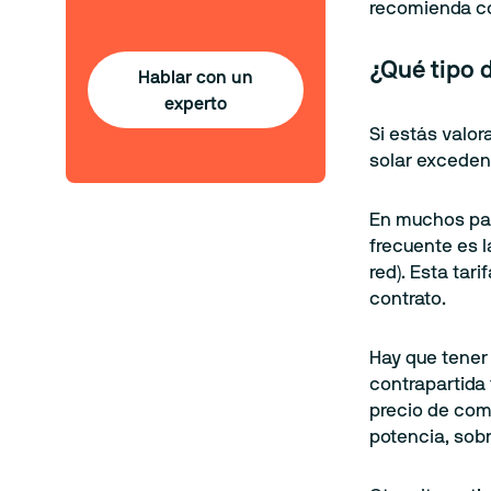
recomienda co
¿Qué tipo 
Hablar con un
experto
Si estás valor
solar excedent
En muchos paí
frecuente es 
red). Esta tar
contrato.
Hay que tener
contrapartida 
precio de comp
potencia, sob