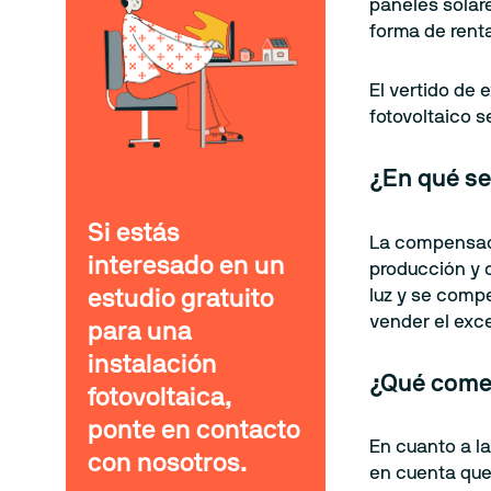
paneles solar
forma de renta
El vertido de
fotovoltaico se
¿En qué se
Si estás
La compensaci
interesado en un
producción y 
luz y se comp
estudio gratuito
vender el exce
para una
instalación
¿Qué come
fotovoltaica,
ponte en contacto
En cuanto a l
con nosotros.
en cuenta que 