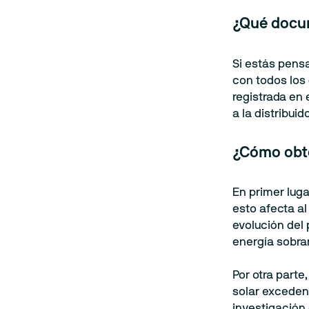
¿Qué docum
Si estás pens
con todos los 
registrada en 
a la distribui
¿Cómo obte
En primer luga
esto afecta al
evolución del 
energía sobra
Por otra part
solar exceden
investigación 