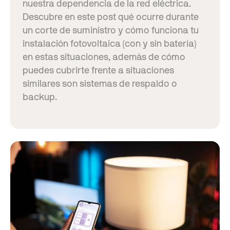
nuestra dependencia de la red eléctrica.
Descubre en este post qué ocurre durante
un corte de suministro y cómo funciona tu
instalación fotovoltaica (con y sin batería)
en estas situaciones, además de cómo
puedes cubrirte frente a situaciones
similares son sistemas de respaldo o
backup.